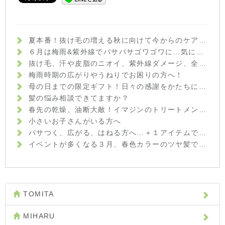
夏本番！抜け毛の増える秋に向けて今からのケアが大切です！
６月は梅雨&紫外線でパサパサゴワゴワに…気になる方の為のダメージケアメニュー始めました！
抜け毛、汗や皮脂のニオイ、紫外線ダメージ、全部まとめてケアしましょう！
梅雨時期の広がりやうねりでお困りの方へ！
母の日までの限定ギフト！日々の感謝をかたちにしませんか？
髪の悩み相談できてますか？
春先の乾燥、油断大敵！イマジンのトリートメント&頭皮ケアでツヤ髪になりましょう！
小さいお子さんがいる方へ
パサつく、広がる、はねる方へ…＋１アイテムでブローが楽になるかもしれません
イベントが多くなる３月、春色カラーのツヤ髪で、周りの人に一歩差をつけましょう
TOMITA
MIHARU