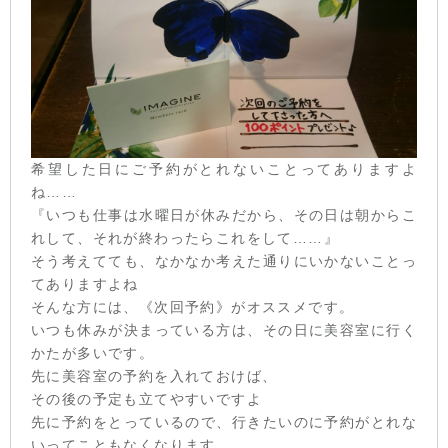
希望した日にご予約がとれないことってありますよ
ね……
『いつも仕事は水曜日が休みだから、その日は朝からこ
れして、それが終わったらこれをして……』
そう考えてても、なかなか考えた通りにいかないことっ
てありますよね
そんな方には、《次回予約》がオススメです。
いつも休みが決まっている方は、その日に美容室に行く
かたが多いです。
先に美容室の予約を入れておけば、
その後の予定も立てやすいですよ
先に予約をとっているので、行きたいのに予約がとれな
いってこともなくなります