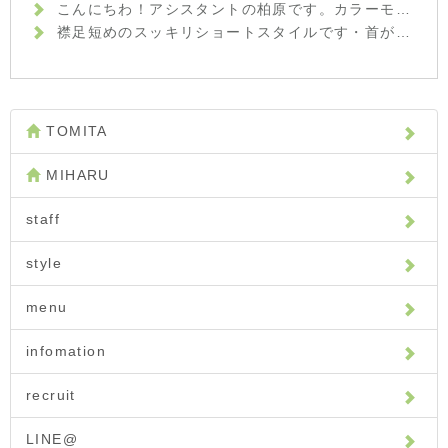
こんにちわ！アシスタントの柏原です。カラーモデルとしてきて頂いた方です。秋ということでカーキ×グレージュで染めさせて頂きました！名付けてカーキグレージュです！！白髪染め ファッションカラーのモデル募集しておりますので是非お越しください！・・・#美容室#imagine#イマジン#郡山市#アシスタント#カラーモデル#ファッションカラー#ショートボブ#カーキグレージュ#
襟足短めのスッキリショートスタイルです︎・首がキレイに見えますね☆・ポイントは、後頭部にふっくらした丸みをつけたところです！頭の形がキレイに見えます☆・ササっとハンドブローでも簡単にスタイルが決まる楽チンヘアです。・髪の悩みや疑問など、何でもご相談下さいね！・山崎・#hair #hairstyle #fashion #makeup #beauty #shorthair #medium #bob #longhair #ヘア #ヘアスタイル #ファッション #メイクアップ #ビューティー #ショートヘア #ショートボブ #ボブヘアー #ミディアム #ロングヘア #襟足スッキリ #福島 #郡山美容室 #富久山 #美容室イマジン #イマジンヘアー
TOMITA
MIHARU
staff
style
menu
infomation
recruit
LINE@