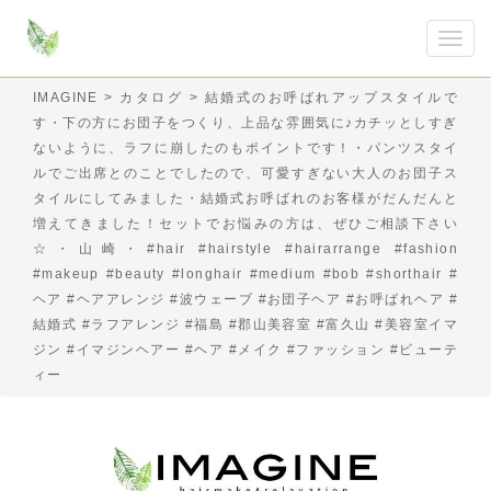
IMAGINE
>
カタログ
>
結婚式のお呼ばれアップスタイルで
す︎・下の方にお団子をつくり、上品な雰囲気に♪カチッとしすぎ
ないように、ラフに崩したのもポイントです！・パンツスタイ
ルでご出席とのことでしたので、可愛すぎない大人のお団子ス
タイルにしてみました・結婚式お呼ばれのお客様がだんだんと
増えてきました！セットでお悩みの方は、ぜひご相談下さい
☆・山崎・#hair #hairstyle #hairarrange #fashion
#makeup #beauty #longhair #medium #bob #shorthair #
ヘア #ヘアアレンジ #波ウェーブ #お団子ヘア #お呼ばれヘア #
結婚式 #ラフアレンジ #福島 #郡山美容室 #富久山 #美容室イマ
ジン #イマジンヘアー #ヘア #メイク #ファッション #ビューテ
ィー