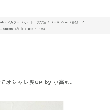
color #カラー #カット #美容室 #パーマ #cut #髪型 #イ
ma #郡山 #cute #kawaii
オシャレ度UP by 小高#…