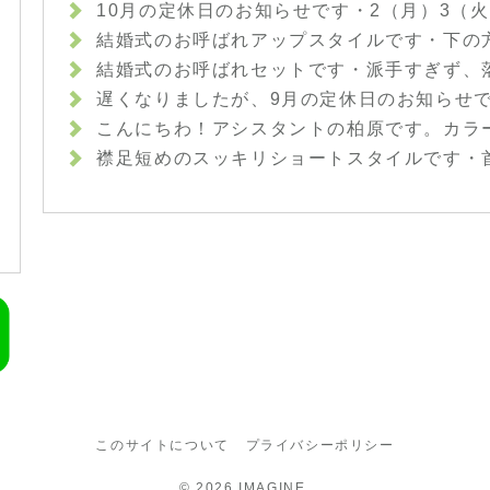
10月の定休日のお知らせです︎・2（月）3（火）9（月）16（月）17（火）23（月）30（月）・となっております！ご迷惑おかけしますがよろしくお願いいたしますm(__)m・#hairstyle #hair #fashion #makeup #beauty #shorthair #medium #bo
結婚式のお呼ばれアップスタイルです︎・下の方にお団子をつくり、上品な雰囲気に♪カチッとしすぎないように、ラフに崩したのもポイントです！・パンツスタイルでご出席とのことでしたので、可愛すぎない大人のお団子スタイルにしてみました・結婚式お呼ばれのお客様がだんだんと増えてきました！セットでお悩みの方は、ぜひご相談下さい☆・山崎・#hair #hairstyle #hairarrange #
結婚式のお呼ばれセットです︎・派手すぎず、落ち着きすぎない上品なハーフアップスタイルに☆・トップはアイロンでウェーブをつけてからほぐし、フワッとさせているのがポイントです！・お呼ばれの増える時期ですので、セットでお悩みの方は気軽にご相談下さいね️・ #hairstyle #hair #beauty #fashion #makeup #medium #longh
遅くなりましたが、9月の定休日のお知らせです！・4（月）5（火）11（月）18（月）19（火）25（月）・が定休日となっております！ご迷惑おかけしますがよろしくお願いいたしますm(_ _)m・土日もまだご予約お取りできる時間帯がありますので、ぜひご連絡下さいね☆・#hair #hairstyle #fashion #
こんにちわ！アシスタントの柏原です。カラーモデルとしてきて頂いた方です。秋ということでカーキ×グレージュで染めさせて頂きました！名付けてカーキグレージュです！！白髪染め ファッションカラーのモデル
襟足短めのスッキリショートスタイルです︎・首がキレイに見えますね☆・ポイントは、後頭部にふっくらした丸みをつけたところです！頭の形がキレイに見えます☆・ササっとハンドブローでも簡単にスタイルが決まる楽チンヘアです。・髪の悩みや疑問など、何でもご相談下さいね！・山崎・#hair #hairstyle #fashion #makeup #beaut
このサイトについて
プライバシーポリシー
© 2026
IMAGINE
.