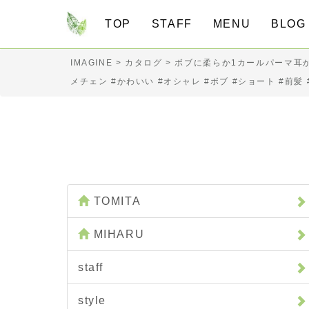
TOP
STAFF
MENU
BLO
IMAGINE
>
カタログ
>
ボブに柔らか1カールパーマ耳かけしてオシ
メチェン #かわいい #オシャレ #ボブ #ショート #前髪 #トリ
TOMITA
MIHARU
staff
style