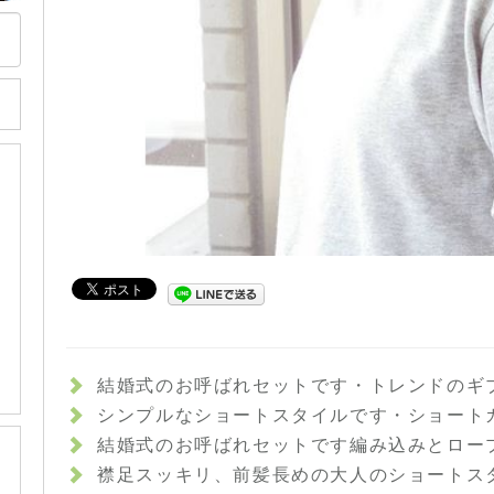
結婚式のお呼ばれセットです️・トレンドのギブソンタックで少しクラシカルな雰囲気に☆ハイトーンの髪色が、ほどよく軽さを出してくれています♪・サイドから作ったフィッシュボーンがさりげないポイントに・来月も、まだまだ結婚式シーズンが続いています。セットでお悩みの方は、何でもご相談下さいね！・イマジン富久山 山崎・#hair #hairstyle #
シンプルなショートスタイルです️・ショートカットは、頭の形をいかにキレイに見せるかがポイントです☆後頭部の頭の丸みを出し、襟足がスッキリしまるようにカットさせていただきました・お家でのセットもハンドブローでOKですハンドブローのコツもきちんとお伝えしていきますよ(^-^)・『ショートカットにしてみたいけど慣れていないから不安…』という方も、ぜひ一度ご相談にいらして下さいね！・イマジン富久山 山崎・#hair #ha
結婚式のお呼ばれセットです️編み込みとロープ編みを組み合わせてみました☆・ワンピースの柔らかい上品な雰囲気に合わせて、まとめすぎず崩しすぎない、大人可愛いセットにしました！・まだまだ結婚式シーズンですので、セットでお悩みの方はぜひご相談くださいね♪・#hair #hairstyle #fashion #makeup #beauty
襟足スッキリ、前髪長めの大人のショートスタイルです️・顔周りや襟足が短めなので、ボーイッシュな印象になりすぎないよう前髪を長めにして少し女性らしさをプラスしました・カラーはグレイ系のモノトーンアッシュをベースに、暖かみのあるウォームブラウンを足してより深みとツヤをプラスした、秋冬のアッシュカラーです♪・光の当たり方によってアッシュっぽく見えたり、暖色系のブラウンに見えたり、楽しみ方も色々です♪グレイカラーでも色味を楽しんでみませんか⁇・髪や頭皮のお悩みなど、何でもご相談ください☆・イマジン富久山 山崎・#hair 