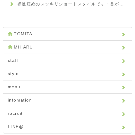
襟足短めのスッキリショートスタイルです︎・首がキレイに見えますね☆・ポイントは、後頭部にふっくらした丸みをつけたところです！頭の形がキレイに見えます☆・ササっとハンドブローでも簡単にスタイルが決まる楽チンヘアです。・髪の悩みや疑問など、何でもご相談下さいね！・山崎・#hair #hairstyle #fashion #makeup #beauty #shorthair #medium #bob #longhair #ヘア #ヘアスタイル #ファッション #メイクアップ #ビューティー #ショートヘア #ショートボブ #ボブヘアー #ミディアム #ロングヘア #襟足スッキリ #福島 #郡山美容室 #富久山 #美容室イマジン #イマジンヘアー
TOMITA
MIHARU
staff
style
menu
infomation
recruit
LINE@