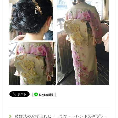
結婚式のお呼ばれセットです️・トレンドのギブソンタックで少しクラシカルな雰囲気に☆ハイトーンの髪色が、ほどよく軽さを出してくれています♪・サイドから作ったフィッシュボーンがさりげないポイントに・来月も、まだまだ結婚式シーズンが続いています。セットでお悩みの方は、何でもご相談下さいね！・イマジン富久山 山崎・#hair #hairstyle #fashion #makeup #beauty #hairarrange #ヘア #ファッション #メイクアップ #ビューティ #ヘアアレンジ #ヘアセット #ギブソンタック #フィッシュボーン #結婚式ヘアセット #お呼ばれヘア #福島 #郡山美容室 #富久山 #美容室イマジン #イマジンヘアー