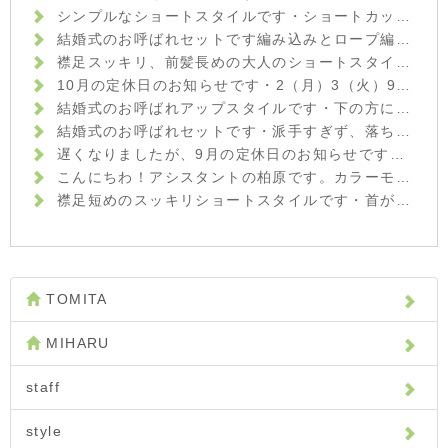
シンプルなショートスタイルです️・ショートカットは、頭の形をいかにキレイに見せるかがポイントです☆後頭部の頭の丸みを出し、襟足がスッキリしまるようにカットさせていただきました・お家でのセットもハンドブローでOKですハンドブローのコツもきちんとお伝えしていきますよ(^-^)・『ショートカットにしてみたいけど慣れていないから不安…』という方も、ぜひ一度ご相談にいらして下さいね！・イマジン富久山 山崎・#hair #hairstyle #fashion #makeup #beauty #shorthair #mediumhair #bob #longhair #ヘア #ヘアスタイル #ファッション #メイクアップ #ビューティ #ショートヘア #ショートボブ #ボブ #ミディアムヘア #ロングヘア #福島 #郡山市 #郡山美容室 #富久山 #美容室イマジン #イマジンヘアー
結婚式のお呼ばれセットです️編み込みとロープ編みを組み合わせてみました☆・ワンピースの柔らかい上品な雰囲気に合わせて、まとめすぎず崩しすぎない、大人可愛いセットにしました！・まだまだ結婚式シーズンですので、セットでお悩みの方はぜひご相談くださいね♪・#hair #hairstyle #fashion #makeup #beauty #hairarrange #medium #longhair #bob #shorthair #ヘアスタイル #ファッション #メイクアップ #ビューティー #ヘアアレンジ #編み込みアレンジ #結婚式ヘアセット #福島県 #郡山美容室 #富久山 #美容室イマジン #イマジンヘアー #
襟足スッキリ、前髪長めの大人のショートスタイルです️・顔周りや襟足が短めなので、ボーイッシュな印象になりすぎないよう前髪を長めにして少し女性らしさをプラスしました・カラーはグレイ系のモノトーンアッシュをベースに、暖かみのあるウォームブラウンを足してより深みとツヤをプラスした、秋冬のアッシュカラーです♪・光の当たり方によってアッシュっぽく見えたり、暖色系のブラウンに見えたり、楽しみ方も色々です♪グレイカラーでも色味を楽しんでみませんか⁇・髪や頭皮のお悩みなど、何でもご相談ください☆・イマジン富久山 山崎・#hair #hairstyle #fashion #makeup #beauty #haircolor #shorthair #longhair #mediumhair #bob #ヘアスタイル #ファッション #メイクアップ #ビューティ #ショートヘア #ショートボブ #ボブヘアー #ロングヘア #ヘアカラーアッシュ #秋カラー #throwカラー #throw #モノトーンアッシュ #福島 #郡山美容室 #富久山 #美容室イマジン #イマジンヘアー
10月の定休日のお知らせです︎・2（月）3（火）9（月）16（月）17（火）23（月）30（月）・となっております！ご迷惑おかけしますがよろしくお願いいたしますm(__)m・#hairstyle #hair #fashion #makeup #beauty #shorthair #medium #bob #longhair #perm #haircolor #ヘア #ファッション #メイクアップ #ビューティ #ショートヘア #ボブヘアー #ショートボブ #ミディアムヘア #ロングヘア #福島 #郡山 #郡山美容室 #美容室イマジン #イマジンヘアー #富久山
結婚式のお呼ばれアップスタイルです︎・下の方にお団子をつくり、上品な雰囲気に♪カチッとしすぎないように、ラフに崩したのもポイントです！・パンツスタイルでご出席とのことでしたので、可愛すぎない大人のお団子スタイルにしてみました・結婚式お呼ばれのお客様がだんだんと増えてきました！セットでお悩みの方は、ぜひご相談下さい☆・山崎・#hair #hairstyle #hairarrange #fashion #makeup #beauty #longhair #medium #bob #shorthair #ヘア #ヘアアレンジ #波ウェーブ #お団子ヘア #お呼ばれヘア #結婚式 #ラフアレンジ #福島 #郡山美容室 #富久山 #美容室イマジン #イマジンヘアー #ヘア #メイク #ファッション #ビューティー
結婚式のお呼ばれセットです︎・派手すぎず、落ち着きすぎない上品なハーフアップスタイルに☆・トップはアイロンでウェーブをつけてからほぐし、フワッとさせているのがポイントです！・お呼ばれの増える時期ですので、セットでお悩みの方は気軽にご相談下さいね️・ #hairstyle #hair #beauty #fashion #makeup #medium #longhair #bob #shorthair #hairarrange #ヘアスタイル #ビューティー #ファッション #メイクアップ #ミディアムボブ #ロングヘア #ボブ #ショート #ヘアアレンジ #ハーフアップ #お呼ばれヘア #結婚式ヘア #福島県 #郡山市美容室 #美容室イマジン #イマジンヘアー #富久山
遅くなりましたが、9月の定休日のお知らせです！・4（月）5（火）11（月）18（月）19（火）25（月）・が定休日となっております！ご迷惑おかけしますがよろしくお願いいたしますm(_ _)m・土日もまだご予約お取りできる時間帯がありますので、ぜひご連絡下さいね☆・#hair #hairstyle #fashion #makeup #beauty #bob #medium #longhair #shorthair #外はね #外はねボブ #黒髪 #黒髪ボブ #カジュアル #ヘア #メイクアップ #ファッション #ビューティー #福島 #郡山美容室 #富久山 #美容室イマジン #イマジンヘアー
こんにちわ！アシスタントの柏原です。カラーモデルとしてきて頂いた方です。秋ということでカーキ×グレージュで染めさせて頂きました！名付けてカーキグレージュです！！白髪染め ファッションカラーのモデル募集しておりますので是非お越しください！・・・#美容室#imagine#イマジン#郡山市#アシスタント#カラーモデル#ファッションカラー#ショートボブ#カーキグレージュ#
襟足短めのスッキリショートスタイルです︎・首がキレイに見えますね☆・ポイントは、後頭部にふっくらした丸みをつけたところです！頭の形がキレイに見えます☆・ササっとハンドブローでも簡単にスタイルが決まる楽チンヘアです。・髪の悩みや疑問など、何でもご相談下さいね！・山崎・#hair #hairstyle #fashion #makeup #beauty #shorthair #medium #bob #longhair #ヘア #ヘアスタイル #ファッション #メイクアップ #ビューティー #ショートヘア #ショートボブ #ボブヘアー #ミディアム #ロングヘア #襟足スッキリ #福島 #郡山美容室 #富久山 #美容室イマジン #イマジンヘアー
TOMITA
MIHARU
staff
style